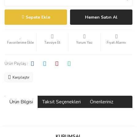
Sepete Ekle
Hemen Satın Al
Tavsiye Et
Yorum Yaz
Fiyat Alarmı
Ürün Paylaş :
Karşılaştır
Ürün Bilgisi
Taksit Seçenekleri
Önerileriniz
Bu ürünün fiyat bilgisi, resim, ürün açıklamalarında ve diğer
konularda yetersiz gördüğünüz noktaları öneri formunu kullanarak
KURUMSAL
tarafımıza iletebilirsiniz.