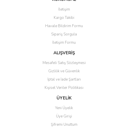
Görüş ve önerileriniz için teşekkür ederiz.
İletişim
Kargo Takibi
Ürün resmi kalitesiz, bozuk veya görüntülenemiyor.
Havale Bildirim Formu
Ürün açıklamasında eksik bilgiler bulunuyor.
Sipariş Sorgula
Ürün bilgilerinde hatalar bulunuyor.
İletişim Formu
Ürün fiyatı diğer sitelerden daha pahalı.
Bu ürüne benzer farklı alternatifler olmalı.
ALIŞVERİŞ
Mesafeli Satış Sözleşmesi
Gizlilik ve Güvenlik
İptal ve İade Şartları
Kişisel Veriler Politikası
Gönder
ÜYELİK
Yeni Üyelik
Üye Girişi
Şifremi Unuttum