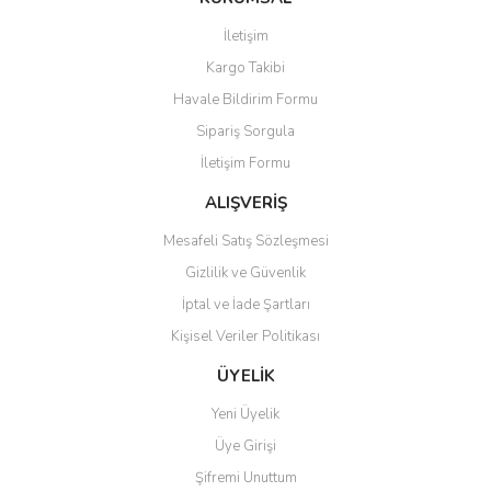
Görüş ve önerileriniz için teşekkür ederiz.
İletişim
Kargo Takibi
Ürün resmi kalitesiz, bozuk veya görüntülenemiyor.
Havale Bildirim Formu
Ürün açıklamasında eksik bilgiler bulunuyor.
Sipariş Sorgula
Ürün bilgilerinde hatalar bulunuyor.
İletişim Formu
Ürün fiyatı diğer sitelerden daha pahalı.
Bu ürüne benzer farklı alternatifler olmalı.
ALIŞVERİŞ
Mesafeli Satış Sözleşmesi
Gizlilik ve Güvenlik
İptal ve İade Şartları
Kişisel Veriler Politikası
Gönder
ÜYELİK
Yeni Üyelik
Üye Girişi
Şifremi Unuttum