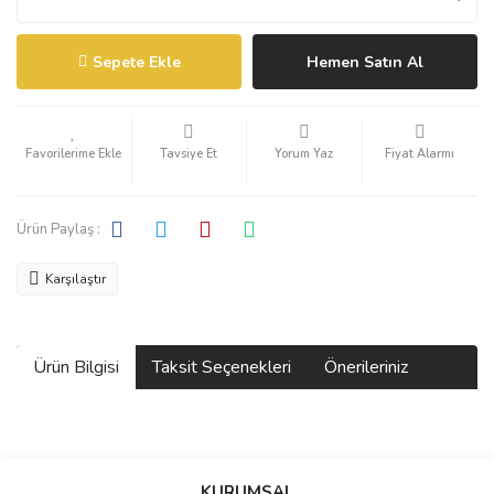
Sepete Ekle
Hemen Satın Al
Tavsiye Et
Yorum Yaz
Fiyat Alarmı
Ürün Paylaş :
Karşılaştır
Ürün Bilgisi
Taksit Seçenekleri
Önerileriniz
Bu ürünün fiyat bilgisi, resim, ürün açıklamalarında ve diğer
konularda yetersiz gördüğünüz noktaları öneri formunu kullanarak
KURUMSAL
tarafımıza iletebilirsiniz.