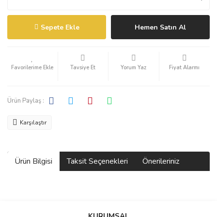
Sepete Ekle
Hemen Satın Al
Tavsiye Et
Yorum Yaz
Fiyat Alarmı
Ürün Paylaş :
Karşılaştır
Ürün Bilgisi
Taksit Seçenekleri
Önerileriniz
Bu ürünün fiyat bilgisi, resim, ürün açıklamalarında ve diğer
konularda yetersiz gördüğünüz noktaları öneri formunu kullanarak
KURUMSAL
tarafımıza iletebilirsiniz.