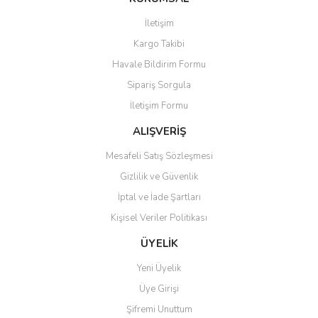
Görüş ve önerileriniz için teşekkür ederiz.
İletişim
Kargo Takibi
Ürün resmi kalitesiz, bozuk veya görüntülenemiyor.
Havale Bildirim Formu
Ürün açıklamasında eksik bilgiler bulunuyor.
Sipariş Sorgula
Ürün bilgilerinde hatalar bulunuyor.
İletişim Formu
Ürün fiyatı diğer sitelerden daha pahalı.
Bu ürüne benzer farklı alternatifler olmalı.
ALIŞVERİŞ
Mesafeli Satış Sözleşmesi
Gizlilik ve Güvenlik
İptal ve İade Şartları
Kişisel Veriler Politikası
Gönder
ÜYELİK
Yeni Üyelik
Üye Girişi
Şifremi Unuttum