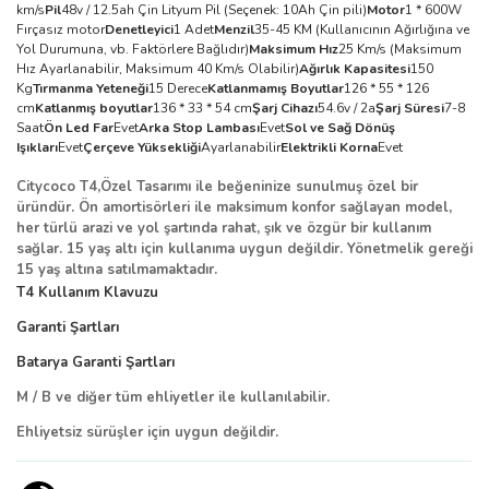
km/s
Pil
48v / 12.5ah Çin Lityum Pil (Seçenek: 10Ah Çin pili)
Motor
1 * 600W
Fırçasız motor
Denetleyici
1 Adet
Menzil
35-45 KM (Kullanıcının Ağırlığına ve
Yol Durumuna, vb. Faktörlere Bağlıdır)
Maksimum Hız
25 Km/s (Maksimum
Hız Ayarlanabilir, Maksimum 40 Km/s Olabilir)
Ağırlık Kapasitesi
150
Kg
Tırmanma Yeteneği
15 Derece
Katlanmamış Boyutlar
126 * 55 * 126
cm
Katlanmış boyutlar
136 * 33 * 54 cm
Şarj Cihazı
54.6v / 2a
Şarj Süresi
7-8
Saat
Ön Led Far
Evet
Arka Stop Lambası
Evet
Sol ve Sağ Dönüş
Işıkları
Evet
Çerçeve Yüksekliği
Ayarlanabilir
Elektrikli Korna
Evet
Citycoco T4
,Özel Tasarımı ile beğeninize sunulmuş özel bir
üründür. Ön amortisörleri ile maksimum konfor sağlayan model,
her türlü arazi ve yol şartında rahat, şık ve özgür bir kullanım
sağlar. 15 yaş altı için kullanıma uygun değildir. Yönetmelik gereği
15 yaş altına satılmamaktadır.
T4 Kullanım Klavuzu
Garanti Şartları
Batarya Garanti Şartları
M / B ve diğer tüm ehliyetler ile kullanılabilir.
Ehliyetsiz sürüşler için uygun değildir.