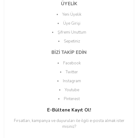
ÜYELİK
Gönder
Yeni Üyelik
Üye Girişi
Şifremi Unuttum
Sepetiniz
BİZİ TAKİP EDİN
Facebook
Twitter
Instagram
Youtube
Pinterest
E-Bültene Kayıt Ol!
Fırsatları, kampanya ve duyuruları ile ilgili e-posta almak ister
misiniz?