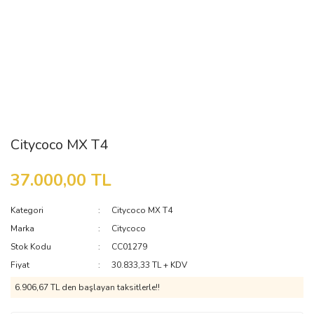
Citycoco MX T4
37.000,00 TL
Kategori
Citycoco MX T4
Marka
Citycoco
Stok Kodu
CC01279
Fiyat
30.833,33 TL + KDV
6.906,67 TL den başlayan taksitlerle!!