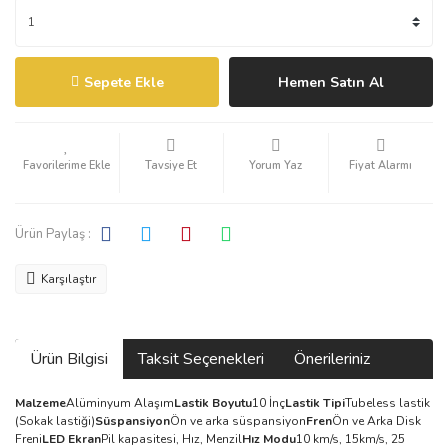
Sepete Ekle
Hemen Satın Al
Tavsiye Et
Yorum Yaz
Fiyat Alarmı
Ürün Paylaş :
Karşılaştır
Ürün Bilgisi
Taksit Seçenekleri
Önerileriniz
Malzeme
Alüminyum Alaşım
Lastik Boyutu
10 İnç
Lastik Tipi
Tubeless lastik
(Sokak lastiği)
Süspansiyon
Ön ve arka süspansiyon
Fren
Ön ve Arka Disk
Freni
LED Ekran
Pil kapasitesi, Hız, Menzil
Hız Modu
10 km/s, 15km/s, 25