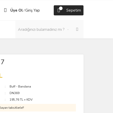
Üye Ol
Giriş Yap
Sepetim
/
17
L
Buff - Bandana
DN369
195,76 TL + KDV
ayan taksitlerle!!