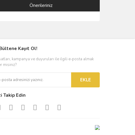
Önerileriniz
ımıza iletebilirsiniz.
Bültene Kayıt Ol!
satları, kampanya ve duyuruları ile ilgili e-posta almak
er misiniz?
EKLE
zi Takip Edin