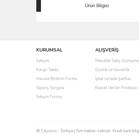
Ürün Bilgisi
Bu ürünün fiyat bilgisi, resim, ürün açıklamalarında 
Görüş ve önerileriniz için teşekkür ederiz.
KURUMSAL
ALIŞVERİŞ
Ürün resmi kalitesiz, bozuk veya görüntülenemiyo
Ürün açıklamasında eksik bilgiler bulunuyor.
İletişim
Mesafeli Satış Sözleşme
Ürün bilgilerinde hatalar bulunuyor.
Kargo Takibi
Gizlilik ve Güvenlik
Ürün fiyatı diğer sitelerden daha pahalı.
Havale Bildirim Formu
İptal ve İade Şartları
Bu ürüne benzer farklı alternatifler olmalı.
Sipariş Sorgula
Kişisel Veriler Politikası
İletişim Formu
© Citycoco - Türkiye | Tüm hakları saklıdır. Kredi kartı bil