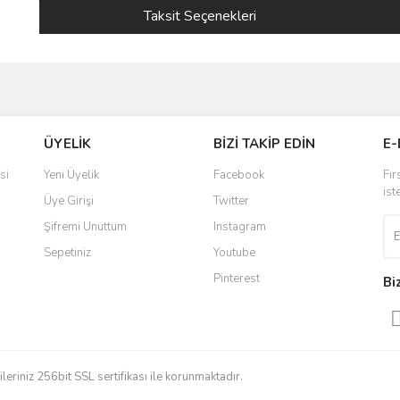
Taksit Seçenekleri
ve diğer konularda yetersiz gördüğünüz noktaları öneri formunu kullanarak taraf
ÜYELİK
BİZİ TAKİP EDİN
E-
r.
si
Yeni Üyelik
Facebook
Fır
ist
Üye Girişi
Twitter
Şifremi Unuttum
Instagram
Sepetiniz
Youtube
Pinterest
Bi
Gönder
gileriniz 256bit SSL sertifikası ile korunmaktadır.