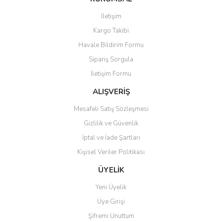
Görüş ve önerileriniz için teşekkür ederiz.
İletişim
Kargo Takibi
Ürün resmi kalitesiz, bozuk veya görüntülenemiyor.
Havale Bildirim Formu
Ürün açıklamasında eksik bilgiler bulunuyor.
Sipariş Sorgula
Ürün bilgilerinde hatalar bulunuyor.
İletişim Formu
Ürün fiyatı diğer sitelerden daha pahalı.
Bu ürüne benzer farklı alternatifler olmalı.
ALIŞVERİŞ
Mesafeli Satış Sözleşmesi
Gizlilik ve Güvenlik
İptal ve İade Şartları
Kişisel Veriler Politikası
Gönder
ÜYELİK
Yeni Üyelik
Üye Girişi
Şifremi Unuttum