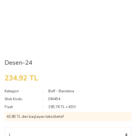
Desen-24
234,92 TL
Kategori
Buff - Bandana
Stok Kodu
DN454
Fiyat
195,76 TL + KDV
43,85 TL den başlayan taksitlerle!!