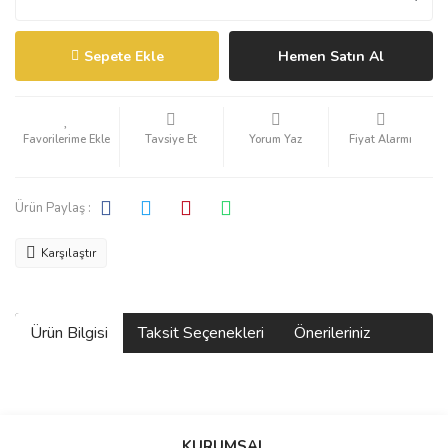
Sepete Ekle
Hemen Satın Al
Tavsiye Et
Yorum Yaz
Fiyat Alarmı
Ürün Paylaş :
Karşılaştır
Ürün Bilgisi
Taksit Seçenekleri
Önerileriniz
Bu ürünün fiyat bilgisi, resim, ürün açıklamalarında ve diğer
konularda yetersiz gördüğünüz noktaları öneri formunu kullanarak
KURUMSAL
tarafımıza iletebilirsiniz.