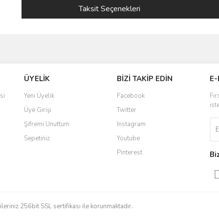
Taksit Seçenekleri
ve diğer konularda yetersiz gördüğünüz noktaları öneri formunu kullanarak taraf
ÜYELİK
BİZİ TAKİP EDİN
E-
r.
si
Yeni Üyelik
Facebook
Fır
ist
Üye Girişi
Twitter
Şifremi Unuttum
Instagram
Sepetiniz
Youtube
Pinterest
Bi
Gönder
gileriniz 256bit SSL sertifikası ile korunmaktadır.