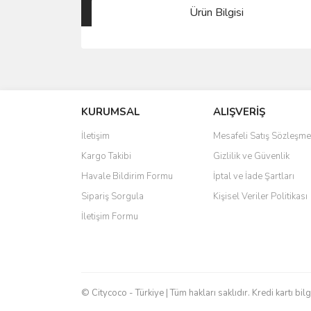
Ürün Bilgisi
Bu ürünün fiyat bilgisi, resim, ürün açıklamalarında 
Görüş ve önerileriniz için teşekkür ederiz.
KURUMSAL
ALIŞVERİŞ
Ürün resmi kalitesiz, bozuk veya görüntülenemiyo
Ürün açıklamasında eksik bilgiler bulunuyor.
İletişim
Mesafeli Satış Sözleşme
Ürün bilgilerinde hatalar bulunuyor.
Kargo Takibi
Gizlilik ve Güvenlik
Ürün fiyatı diğer sitelerden daha pahalı.
Havale Bildirim Formu
İptal ve İade Şartları
Bu ürüne benzer farklı alternatifler olmalı.
Sipariş Sorgula
Kişisel Veriler Politikası
İletişim Formu
© Citycoco - Türkiye | Tüm hakları saklıdır. Kredi kartı bil