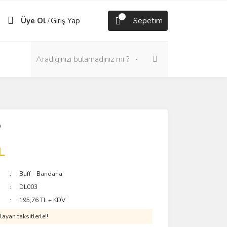
Üye Ol
Giriş Yap
Sepetim
/
5
L
Buff - Bandana
DL003
195,76 TL + KDV
ayan taksitlerle!!