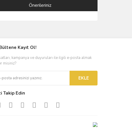
Önerileriniz
ımıza iletebilirsiniz.
Bültene Kayıt Ol!
satları, kampanya ve duyuruları ile ilgili e-posta almak
er misiniz?
EKLE
zi Takip Edin