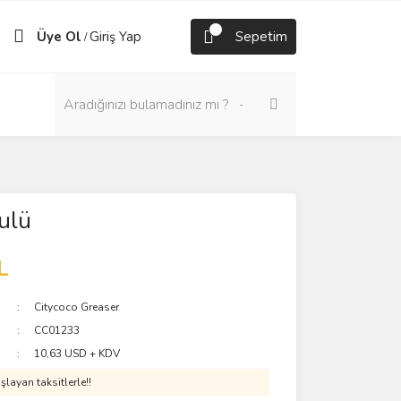
Üye Ol
Giriş Yap
Sepetim
/
ulü
L
Citycoco Greaser
CC01233
10,63 USD + KDV
layan taksitlerle!!