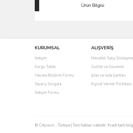
Ürün Bilgisi
Bu ürünün fiyat bilgisi, resim, ürün açıklamalarında 
Görüş ve önerileriniz için teşekkür ederiz.
KURUMSAL
ALIŞVERİŞ
Ürün resmi kalitesiz, bozuk veya görüntülenemiyo
Ürün açıklamasında eksik bilgiler bulunuyor.
İletişim
Mesafeli Satış Sözleşme
Ürün bilgilerinde hatalar bulunuyor.
Kargo Takibi
Gizlilik ve Güvenlik
Ürün fiyatı diğer sitelerden daha pahalı.
Havale Bildirim Formu
İptal ve İade Şartları
Bu ürüne benzer farklı alternatifler olmalı.
Sipariş Sorgula
Kişisel Veriler Politikası
İletişim Formu
© Citycoco - Türkiye | Tüm hakları saklıdır. Kredi kartı bil