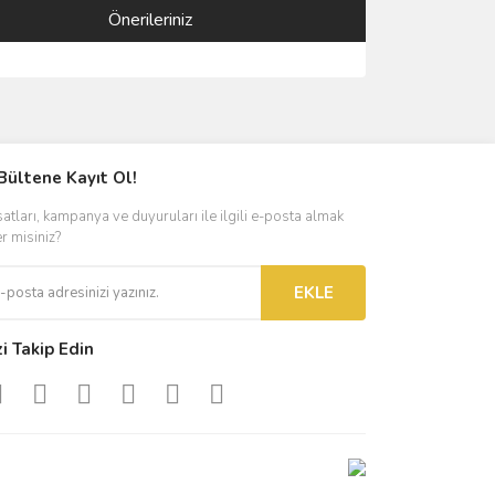
Önerileriniz
ımıza iletebilirsiniz.
Bültene Kayıt Ol!
satları, kampanya ve duyuruları ile ilgili e-posta almak
er misiniz?
EKLE
zi Takip Edin