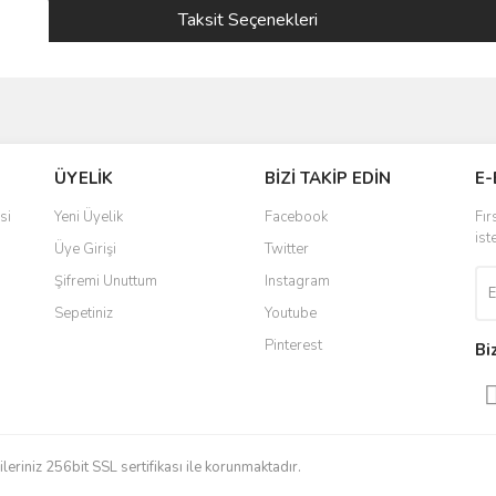
Taksit Seçenekleri
ve diğer konularda yetersiz gördüğünüz noktaları öneri formunu kullanarak taraf
ÜYELİK
BİZİ TAKİP EDİN
E-
r.
si
Yeni Üyelik
Facebook
Fır
ist
Üye Girişi
Twitter
Şifremi Unuttum
Instagram
Sepetiniz
Youtube
Pinterest
Bi
Gönder
gileriniz 256bit SSL sertifikası ile korunmaktadır.