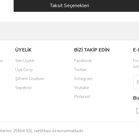
Taksit Seçenekleri
ve diğer konularda yetersiz gördüğünüz noktaları öneri formunu kullanarak taraf
ÜYELİK
BİZİ TAKİP EDİN
E-
r.
si
Yeni Üyelik
Facebook
Fır
ist
Üye Girişi
Twitter
Şifremi Unuttum
Instagram
Sepetiniz
Youtube
Pinterest
Bi
Gönder
gileriniz 256bit SSL sertifikası ile korunmaktadır.