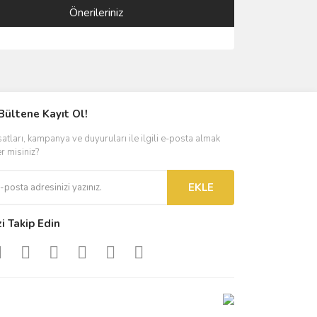
Önerileriniz
ımıza iletebilirsiniz.
Bültene Kayıt Ol!
satları, kampanya ve duyuruları ile ilgili e-posta almak
er misiniz?
EKLE
zi Takip Edin