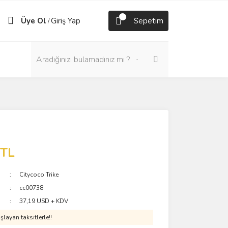
Üye Ol
Giriş Yap
Sepetim
/
 TL
Citycoco Trike
cc00738
37,19 USD + KDV
layan taksitlerle!!