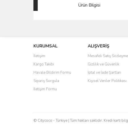
Ürün Bilgisi
Bu ürünün fiyat bilgisi, resim, ürün açıklamalarında 
Görüş ve önerileriniz için teşekkür ederiz.
KURUMSAL
ALIŞVERİŞ
Ürün resmi kalitesiz, bozuk veya görüntülenemiyo
Ürün açıklamasında eksik bilgiler bulunuyor.
İletişim
Mesafeli Satış Sözleşme
Ürün bilgilerinde hatalar bulunuyor.
Kargo Takibi
Gizlilik ve Güvenlik
Ürün fiyatı diğer sitelerden daha pahalı.
Havale Bildirim Formu
İptal ve İade Şartları
Bu ürüne benzer farklı alternatifler olmalı.
Sipariş Sorgula
Kişisel Veriler Politikası
İletişim Formu
© Citycoco - Türkiye | Tüm hakları saklıdır. Kredi kartı bil