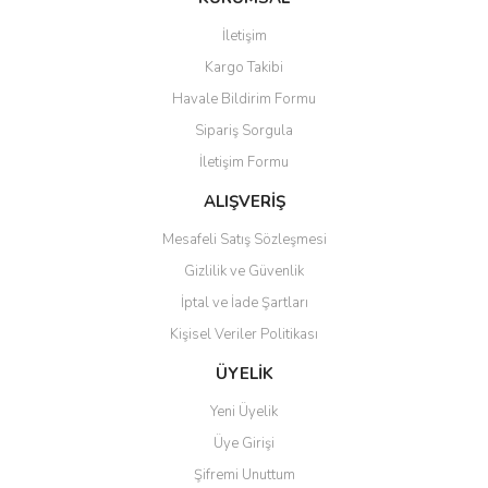
Görüş ve önerileriniz için teşekkür ederiz.
İletişim
Kargo Takibi
Ürün resmi kalitesiz, bozuk veya görüntülenemiyor.
Havale Bildirim Formu
Ürün açıklamasında eksik bilgiler bulunuyor.
Sipariş Sorgula
Ürün bilgilerinde hatalar bulunuyor.
İletişim Formu
Ürün fiyatı diğer sitelerden daha pahalı.
Bu ürüne benzer farklı alternatifler olmalı.
ALIŞVERİŞ
Mesafeli Satış Sözleşmesi
Gizlilik ve Güvenlik
İptal ve İade Şartları
Kişisel Veriler Politikası
Gönder
ÜYELİK
Yeni Üyelik
Üye Girişi
Şifremi Unuttum