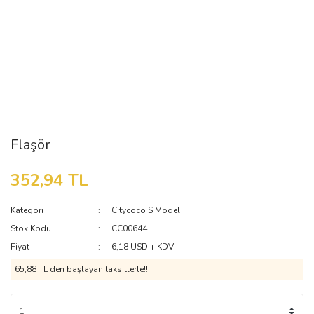
Flaşör
352,94 TL
Kategori
Citycoco S Model
Stok Kodu
CC00644
Fiyat
6,18 USD + KDV
65,88 TL den başlayan taksitlerle!!