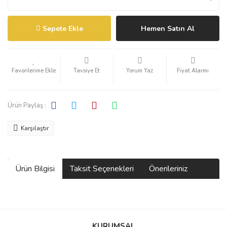
Sepete Ekle
Hemen Satın Al
Tavsiye Et
Yorum Yaz
Fiyat Alarmı
Ürün Paylaş :
Karşılaştır
Ürün Bilgisi
Taksit Seçenekleri
Önerileriniz
Bu ürünün fiyat bilgisi, resim, ürün açıklamalarında ve diğer
konularda yetersiz gördüğünüz noktaları öneri formunu kullanarak
KURUMSAL
tarafımıza iletebilirsiniz.