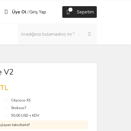
Üye Ol
Giriş Yap
Sepetim
/
e V2
 TL
Citycoco X5
Stoksuz7
50,00 USD + KDV
layan taksitlerle!!