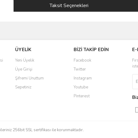
Taksit Seçenekleri
ve diğer konularda yetersiz gördüğünüz noktaları öneri formunu kullanarak taraf
ÜYELİK
BİZİ TAKİP EDİN
E-
r.
si
Yeni Üyelik
Facebook
Fır
ist
Üye Girişi
Twitter
Şifremi Unuttum
Instagram
Sepetiniz
Youtube
Pinterest
Bi
Gönder
gileriniz 256bit SSL sertifikası ile korunmaktadır.