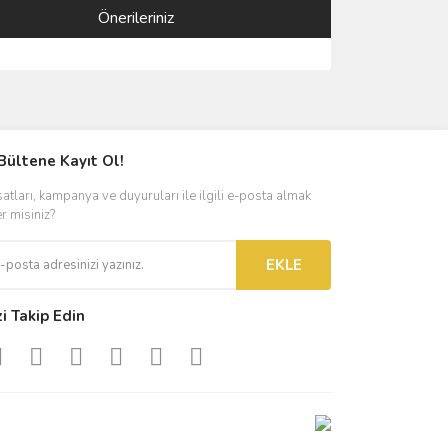
Önerileriniz
ımıza iletebilirsiniz.
Bültene Kayıt Ol!
satları, kampanya ve duyuruları ile ilgili e-posta almak
er misiniz?
EKLE
zi Takip Edin