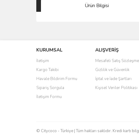
Ürün Bilgisi
Bu ürünün fiyat bilgisi, resim, ürün açıklamalarında 
Görüş ve önerileriniz için teşekkür ederiz.
KURUMSAL
ALIŞVERİŞ
Ürün resmi kalitesiz, bozuk veya görüntülenemiyo
Ürün açıklamasında eksik bilgiler bulunuyor.
İletişim
Mesafeli Satış Sözleşme
Ürün bilgilerinde hatalar bulunuyor.
Kargo Takibi
Gizlilik ve Güvenlik
Ürün fiyatı diğer sitelerden daha pahalı.
Havale Bildirim Formu
İptal ve İade Şartları
Bu ürüne benzer farklı alternatifler olmalı.
Sipariş Sorgula
Kişisel Veriler Politikası
İletişim Formu
© Citycoco - Türkiye | Tüm hakları saklıdır. Kredi kartı bil