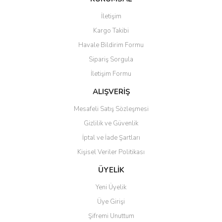
Görüş ve önerileriniz için teşekkür ederiz.
İletişim
Kargo Takibi
Ürün resmi kalitesiz, bozuk veya görüntülenemiyor.
Havale Bildirim Formu
Ürün açıklamasında eksik bilgiler bulunuyor.
Sipariş Sorgula
Ürün bilgilerinde hatalar bulunuyor.
İletişim Formu
Ürün fiyatı diğer sitelerden daha pahalı.
Bu ürüne benzer farklı alternatifler olmalı.
ALIŞVERİŞ
Mesafeli Satış Sözleşmesi
Gizlilik ve Güvenlik
İptal ve İade Şartları
Kişisel Veriler Politikası
Gönder
ÜYELİK
Yeni Üyelik
Üye Girişi
Şifremi Unuttum