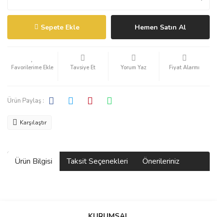
Sepete Ekle
Hemen Satın Al
Tavsiye Et
Yorum Yaz
Fiyat Alarmı
Ürün Paylaş :
Karşılaştır
Ürün Bilgisi
Taksit Seçenekleri
Önerileriniz
Bu ürünün fiyat bilgisi, resim, ürün açıklamalarında ve diğer
konularda yetersiz gördüğünüz noktaları öneri formunu kullanarak
KURUMSAL
tarafımıza iletebilirsiniz.