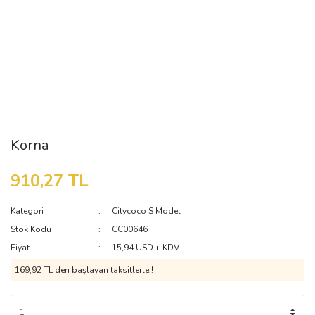
Korna
910,27 TL
Kategori
Citycoco S Model
Stok Kodu
CC00646
Fiyat
15,94 USD + KDV
169,92 TL den başlayan taksitlerle!!