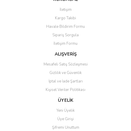
Görüş ve önerileriniz için teşekkür ederiz.
İletişim
Kargo Takibi
Ürün resmi kalitesiz, bozuk veya görüntülenemiyor.
Havale Bildirim Formu
Ürün açıklamasında eksik bilgiler bulunuyor.
Sipariş Sorgula
Ürün bilgilerinde hatalar bulunuyor.
İletişim Formu
Ürün fiyatı diğer sitelerden daha pahalı.
Bu ürüne benzer farklı alternatifler olmalı.
ALIŞVERİŞ
Mesafeli Satış Sözleşmesi
Gizlilik ve Güvenlik
İptal ve İade Şartları
Kişisel Veriler Politikası
Gönder
ÜYELİK
Yeni Üyelik
Üye Girişi
Şifremi Unuttum