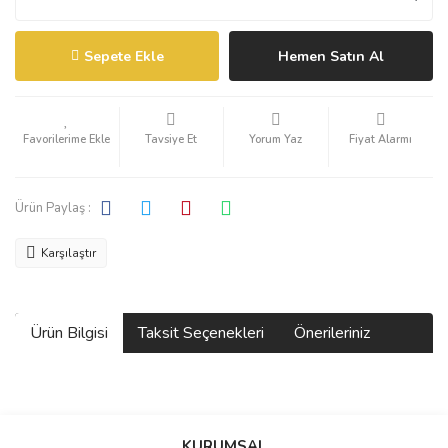
Sepete Ekle
Hemen Satın Al
Tavsiye Et
Yorum Yaz
Fiyat Alarmı
Ürün Paylaş :
Karşılaştır
Ürün Bilgisi
Taksit Seçenekleri
Önerileriniz
Bu ürünün fiyat bilgisi, resim, ürün açıklamalarında ve diğer
konularda yetersiz gördüğünüz noktaları öneri formunu kullanarak
KURUMSAL
tarafımıza iletebilirsiniz.