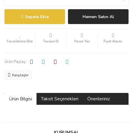
Sepete Ekle
Hemen Satın Al
Tavsiye Et
Yorum Yaz
Fiyat Alarmı
Ürün Paylaş :
Karşılaştır
Ürün Bilgisi
Taksit Seçenekleri
Önerileriniz
Bu ürünün fiyat bilgisi, resim, ürün açıklamalarında ve diğer
konularda yetersiz gördüğünüz noktaları öneri formunu kullanarak
KURUMSAL
tarafımıza iletebilirsiniz.