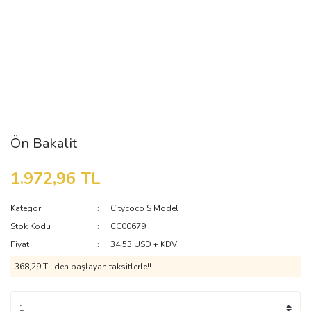
Ön Bakalit
1.972,96 TL
Kategori
Citycoco S Model
Stok Kodu
CC00679
Fiyat
34,53 USD + KDV
368,29 TL den başlayan taksitlerle!!