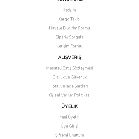
Görüş ve önerileriniz için teşekkür ederiz.
İletişim
Kargo Takibi
Ürün resmi kalitesiz, bozuk veya görüntülenemiyor.
Havale Bildirim Formu
Ürün açıklamasında eksik bilgiler bulunuyor.
Sipariş Sorgula
Ürün bilgilerinde hatalar bulunuyor.
İletişim Formu
Ürün fiyatı diğer sitelerden daha pahalı.
Bu ürüne benzer farklı alternatifler olmalı.
ALIŞVERİŞ
Mesafeli Satış Sözleşmesi
Gizlilik ve Güvenlik
İptal ve İade Şartları
Kişisel Veriler Politikası
Gönder
ÜYELİK
Yeni Üyelik
Üye Girişi
Şifremi Unuttum