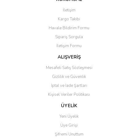
Görüş ve önerileriniz için teşekkür ederiz.
İletişim
Kargo Takibi
Ürün resmi kalitesiz, bozuk veya görüntülenemiyor.
Havale Bildirim Formu
Ürün açıklamasında eksik bilgiler bulunuyor.
Sipariş Sorgula
Ürün bilgilerinde hatalar bulunuyor.
İletişim Formu
Ürün fiyatı diğer sitelerden daha pahalı.
Bu ürüne benzer farklı alternatifler olmalı.
ALIŞVERİŞ
Mesafeli Satış Sözleşmesi
Gizlilik ve Güvenlik
İptal ve İade Şartları
Kişisel Veriler Politikası
Gönder
ÜYELİK
Yeni Üyelik
Üye Girişi
Şifremi Unuttum