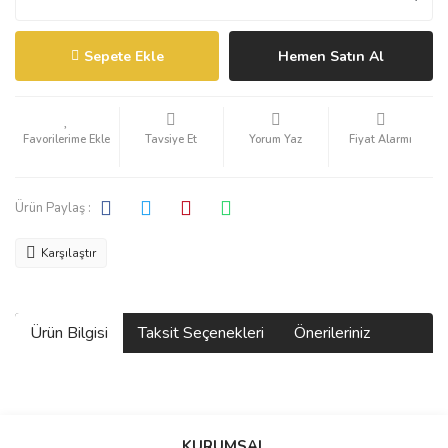
Sepete Ekle
Hemen Satın Al
Tavsiye Et
Yorum Yaz
Fiyat Alarmı
Ürün Paylaş :
Karşılaştır
Ürün Bilgisi
Taksit Seçenekleri
Önerileriniz
Bu ürünün fiyat bilgisi, resim, ürün açıklamalarında ve diğer
konularda yetersiz gördüğünüz noktaları öneri formunu kullanarak
KURUMSAL
tarafımıza iletebilirsiniz.