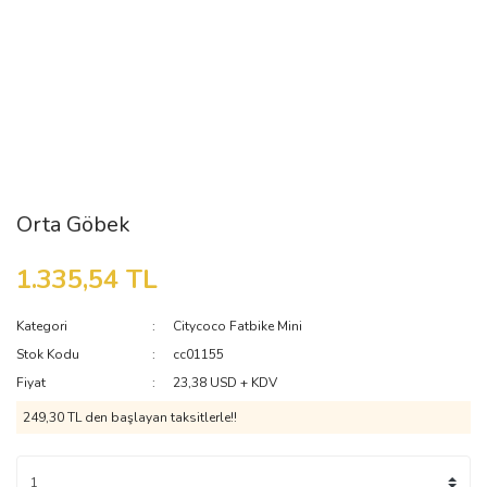
Orta Göbek
1.335,54 TL
Kategori
Citycoco Fatbike Mini
Stok Kodu
cc01155
Fiyat
23,38 USD + KDV
249,30 TL den başlayan taksitlerle!!