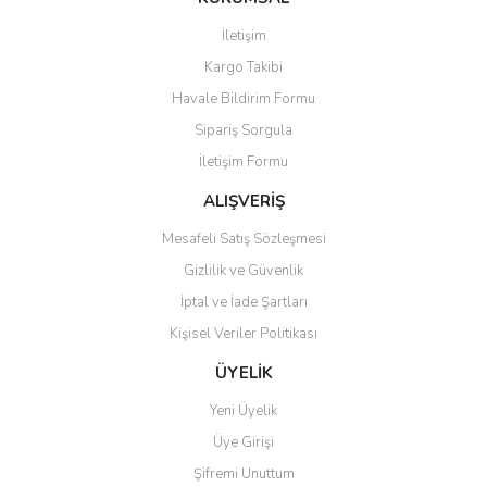
Görüş ve önerileriniz için teşekkür ederiz.
İletişim
Kargo Takibi
Ürün resmi kalitesiz, bozuk veya görüntülenemiyor.
Havale Bildirim Formu
Ürün açıklamasında eksik bilgiler bulunuyor.
Sipariş Sorgula
Ürün bilgilerinde hatalar bulunuyor.
İletişim Formu
Ürün fiyatı diğer sitelerden daha pahalı.
Bu ürüne benzer farklı alternatifler olmalı.
ALIŞVERİŞ
Mesafeli Satış Sözleşmesi
Gizlilik ve Güvenlik
İptal ve İade Şartları
Kişisel Veriler Politikası
Gönder
ÜYELİK
Yeni Üyelik
Üye Girişi
Şifremi Unuttum