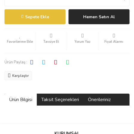
Sepete Ekle
Hemen Satın Al
Tavsiye Et
Yorum Yaz
Fiyat Alarmı
Ürün Paylaş :
Karşılaştır
Ürün Bilgisi
Taksit Seçenekleri
Önerileriniz
Bu ürünün fiyat bilgisi, resim, ürün açıklamalarında ve diğer
konularda yetersiz gördüğünüz noktaları öneri formunu kullanarak
KURUMSAL
tarafımıza iletebilirsiniz.