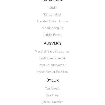
Görüş ve önerileriniz için teşekkür ederiz.
İletişim
Kargo Takibi
Ürün resmi kalitesiz, bozuk veya görüntülenemiyor.
Havale Bildirim Formu
Ürün açıklamasında eksik bilgiler bulunuyor.
Sipariş Sorgula
Ürün bilgilerinde hatalar bulunuyor.
İletişim Formu
Ürün fiyatı diğer sitelerden daha pahalı.
Bu ürüne benzer farklı alternatifler olmalı.
ALIŞVERİŞ
Mesafeli Satış Sözleşmesi
Gizlilik ve Güvenlik
İptal ve İade Şartları
Kişisel Veriler Politikası
Gönder
ÜYELİK
Yeni Üyelik
Üye Girişi
Şifremi Unuttum