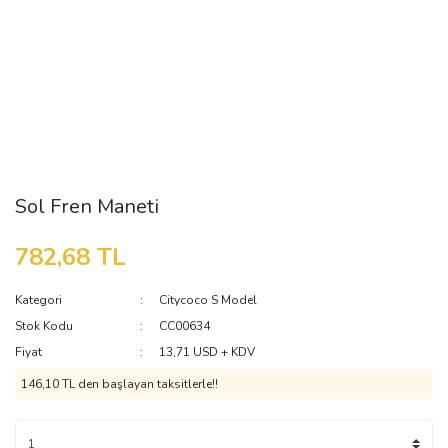
Sol Fren Maneti
782,68 TL
Kategori
Citycoco S Model
Stok Kodu
CC00634
Fiyat
13,71 USD + KDV
146,10 TL den başlayan taksitlerle!!