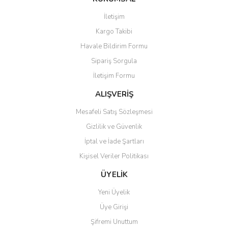
Görüş ve önerileriniz için teşekkür ederiz.
İletişim
Kargo Takibi
Ürün resmi kalitesiz, bozuk veya görüntülenemiyor.
Havale Bildirim Formu
Ürün açıklamasında eksik bilgiler bulunuyor.
Sipariş Sorgula
Ürün bilgilerinde hatalar bulunuyor.
İletişim Formu
Ürün fiyatı diğer sitelerden daha pahalı.
Bu ürüne benzer farklı alternatifler olmalı.
ALIŞVERİŞ
Mesafeli Satış Sözleşmesi
Gizlilik ve Güvenlik
İptal ve İade Şartları
Kişisel Veriler Politikası
Gönder
ÜYELİK
Yeni Üyelik
Üye Girişi
Şifremi Unuttum