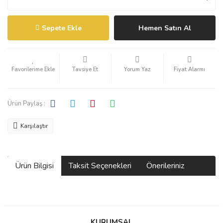
Sepete Ekle
Hemen Satın Al
Tavsiye Et
Yorum Yaz
Fiyat Alarmı
Ürün Paylaş :
Karşılaştır
Ürün Bilgisi
Taksit Seçenekleri
Önerileriniz
Bu ürünün fiyat bilgisi, resim, ürün açıklamalarında ve diğer
konularda yetersiz gördüğünüz noktaları öneri formunu kullanarak
KURUMSAL
tarafımıza iletebilirsiniz.