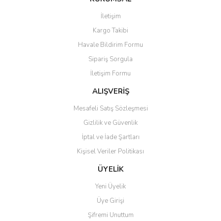
Görüş ve önerileriniz için teşekkür ederiz.
İletişim
Kargo Takibi
Ürün resmi kalitesiz, bozuk veya görüntülenemiyor.
Havale Bildirim Formu
Ürün açıklamasında eksik bilgiler bulunuyor.
Sipariş Sorgula
Ürün bilgilerinde hatalar bulunuyor.
İletişim Formu
Ürün fiyatı diğer sitelerden daha pahalı.
Bu ürüne benzer farklı alternatifler olmalı.
ALIŞVERİŞ
Mesafeli Satış Sözleşmesi
Gizlilik ve Güvenlik
İptal ve İade Şartları
Kişisel Veriler Politikası
Gönder
ÜYELİK
Yeni Üyelik
Üye Girişi
Şifremi Unuttum