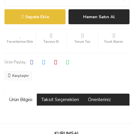
Sepete Ekle
Hemen Satın Al
Tavsiye Et
Yorum Yaz
Fiyat Alarmı
Ürün Paylaş :
Karşılaştır
Ürün Bilgisi
Taksit Seçenekleri
Önerileriniz
Bu ürünün fiyat bilgisi, resim, ürün açıklamalarında ve diğer
konularda yetersiz gördüğünüz noktaları öneri formunu kullanarak
KURUMSAL
tarafımıza iletebilirsiniz.